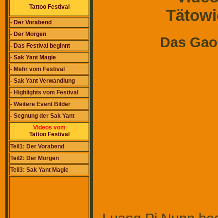
Tattoo Festival
Tätowi
- Der Vorabend
- Der Morgen
Das Gao 
- Das Festival beginnt
- Sak Yant Magie
- Mehr vom Festival
- Sak Yant Verwandlung
- Highlights vom Festival
- Weitere Event Bilder
- Segnung der Sak Yant
Videos vom
Tattoo Festival
Teil1: Der Vorabend
Teil2: Der Morgen
Teil3: Sak Yant Magie