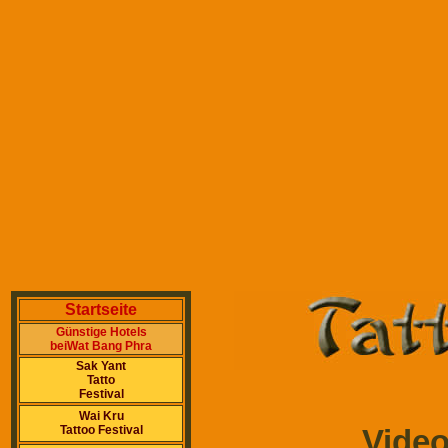
Startseite
Günstige Hotels
beiWat Bang Phra
Sak Yant
Tatto
Festival
Wai Kru
Video
Tattoo Festival