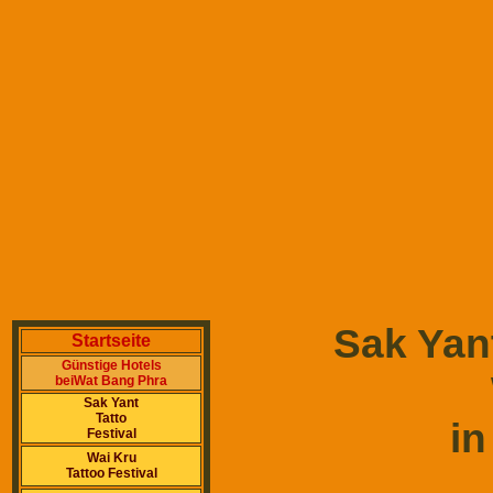
Sak Yant
Startseite
Günstige Hotels
beiWat Bang Phra
Sak Yant
Tatto
in
Festival
Wai Kru
Tattoo Festival